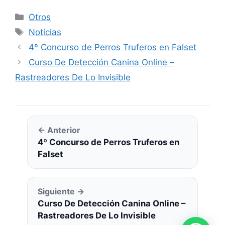
Categorías
Otros
Etiquetas
Noticias
4º Concurso de Perros Truferos en Falset
Curso De Detección Canina Online –
Rastreadores De Lo Invisible
← Anterior
4º Concurso de Perros Truferos en
Falset
Siguiente →
Curso De Detección Canina Online –
Rastreadores De Lo Invisible